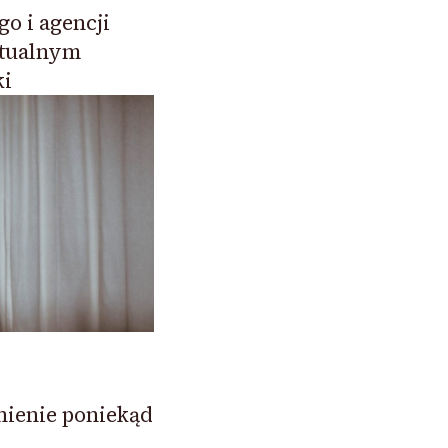
o i agencji
tualnym
ki
nienie poniekąd