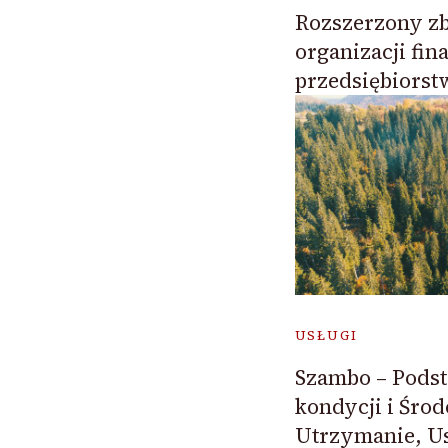
Rozszerzony z
organizacji fi
przedsiębiorst
USŁUGI
Szambo – Pods
kondycji i Śro
Utrzymanie, U