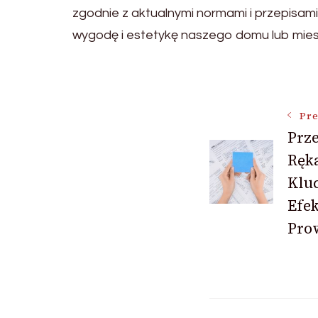
zgodnie z aktualnymi normami i przepisam
wygodę i estetykę naszego domu lub mies
Post
Pre
Prz
Navigat
Ręka
Klu
Efe
Pro