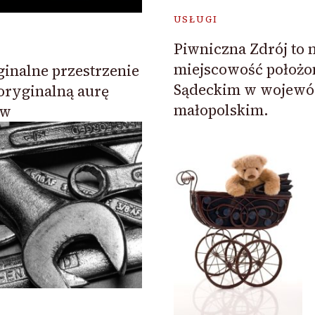
USŁUGI
Piwniczna Zdrój to 
miejscowość położo
ginalne przestrzenie
Sądeckim w wojewó
oryginalną aurę
małopolskim.
ów