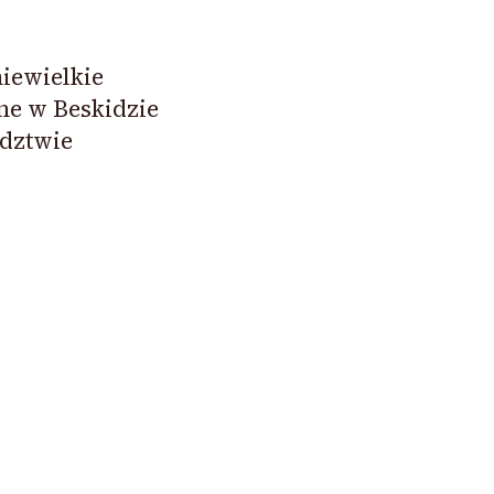
niewielkie
ne w Beskidzie
dztwie