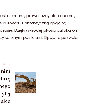
Jeśli nie mamy prawa jazdy albo chcemy
je autokaru. Fantastyczną opcją są
zasie. Dzięki wysokiej jakości autokarom
zy kolejnymi postojami. Opcja ta pozwala
icle
 nim
turę
nego
ytej
iałce