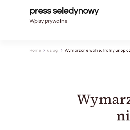
press seledynowy
Wpisy prywatne
Home
usługi
Wymarzone wolne, trafny urlop 
Wymarzo
n