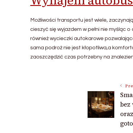
Wynajem autobu
Możliwości transportu jest wiele, zaczyn
cieszyć się wyjazdem w pełni nie myśląc o
również wycieczki autokarowe pozwalające 
sama podroż nie jest kłopotliwa,a komfort
zaoszczędzić czas potrzebny na znalezi
Post
Pre
Sma
Navigat
bez
ora
got