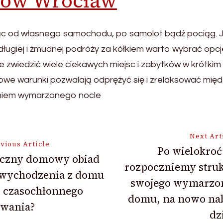
sów Wrocław
ając od własnego samochodu, po samolot bądź pociąg. 
 długiej i żmudnej podróży za kółkiem warto wybrać opc
zwiedzić wiele ciekawych miejsc i zabytków w krótkim c
owe warunki pozwalają odprężyć się i zrelaksować międ
eniem wymarzonego nocle
Next Art
vious Article
Po wielokroć
czny domowy obiad
rozpoczniemy struk
ion
 wychodzenia z domu
swojego wymarzo
z czasochłonnego
domu, na nowo nab
owania?
dz