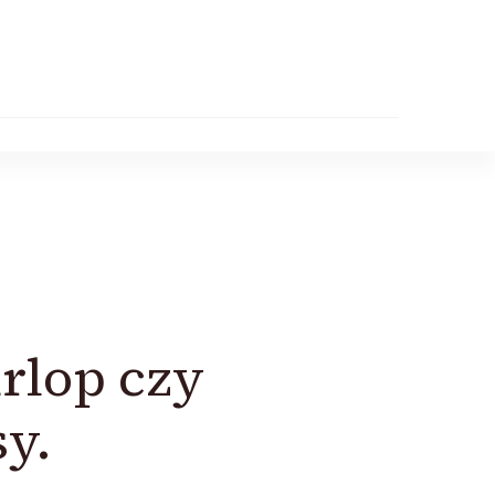
rlop czy
y.