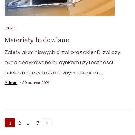
INNE
Materiały budowlane
Zalety aluminiowych drzwi oraz okienDrzwi czy
okna dedykowane budynkom użyteczności
publicznej, czy także różnym sklepom …
30 marca 2021
Admin
Nawigacja
1
2
…
7
Page
Page
Page